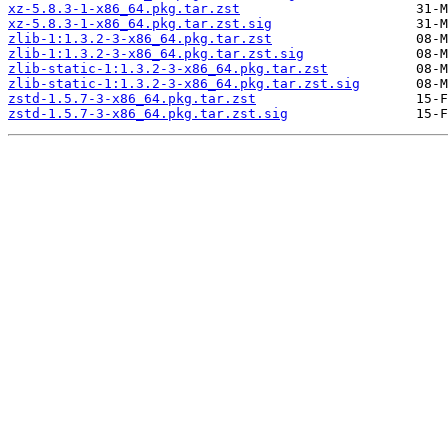
xz-5.8.3-1-x86_64.pkg.tar.zst
xz-5.8.3-1-x86_64.pkg.tar.zst.sig
zlib-1:1.3.2-3-x86_64.pkg.tar.zst
zlib-1:1.3.2-3-x86_64.pkg.tar.zst.sig
zlib-static-1:1.3.2-3-x86_64.pkg.tar.zst
zlib-static-1:1.3.2-3-x86_64.pkg.tar.zst.sig
zstd-1.5.7-3-x86_64.pkg.tar.zst
zstd-1.5.7-3-x86_64.pkg.tar.zst.sig