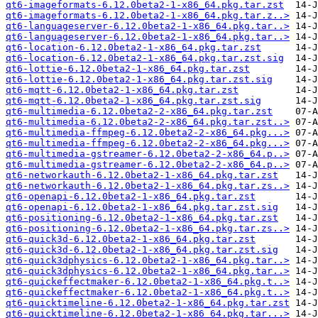
qt6-imageformats-6.12.0beta2-1-x86_64.pkg.tar.zst
qt6-imageformats-6.12.0beta2-1-x86_64.pkg.tar.z..>
qt6-languageserver-6.12.0beta2-1-x86_64.pkg.tar..>
qt6-languageserver-6.12.0beta2-1-x86_64.pkg.tar..>
qt6-location-6.12.0beta2-1-x86_64.pkg.tar.zst
qt6-location-6.12.0beta2-1-x86_64.pkg.tar.zst.sig
qt6-lottie-6.12.0beta2-1-x86_64.pkg.tar.zst
qt6-lottie-6.12.0beta2-1-x86_64.pkg.tar.zst.sig
qt6-mqtt-6.12.0beta2-1-x86_64.pkg.tar.zst
qt6-mqtt-6.12.0beta2-1-x86_64.pkg.tar.zst.sig
qt6-multimedia-6.12.0beta2-2-x86_64.pkg.tar.zst
qt6-multimedia-6.12.0beta2-2-x86_64.pkg.tar.zst..>
qt6-multimedia-ffmpeg-6.12.0beta2-2-x86_64.pkg...>
qt6-multimedia-ffmpeg-6.12.0beta2-2-x86_64.pkg...>
qt6-multimedia-gstreamer-6.12.0beta2-2-x86_64.p..>
qt6-multimedia-gstreamer-6.12.0beta2-2-x86_64.p..>
qt6-networkauth-6.12.0beta2-1-x86_64.pkg.tar.zst
qt6-networkauth-6.12.0beta2-1-x86_64.pkg.tar.zs..>
qt6-openapi-6.12.0beta2-1-x86_64.pkg.tar.zst
qt6-openapi-6.12.0beta2-1-x86_64.pkg.tar.zst.sig
qt6-positioning-6.12.0beta2-1-x86_64.pkg.tar.zst
qt6-positioning-6.12.0beta2-1-x86_64.pkg.tar.zs..>
qt6-quick3d-6.12.0beta2-1-x86_64.pkg.tar.zst
qt6-quick3d-6.12.0beta2-1-x86_64.pkg.tar.zst.sig
qt6-quick3dphysics-6.12.0beta2-1-x86_64.pkg.tar..>
qt6-quick3dphysics-6.12.0beta2-1-x86_64.pkg.tar..>
qt6-quickeffectmaker-6.12.0beta2-1-x86_64.pkg.t..>
qt6-quickeffectmaker-6.12.0beta2-1-x86_64.pkg.t..>
qt6-quicktimeline-6.12.0beta2-1-x86_64.pkg.tar.zst
qt6-quicktimeline-6.12.0beta2-1-x86_64.pkg.tar...>