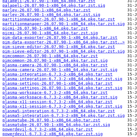
palapeli-26.07.90-1-x86_64.pkg.tar.zst
palapeli-26.07.90-1-x86_64.pkg.tar.zst.sig
parley-26.07.90-1-x86_64.pkg.tar.zst
parley-26.07.90-1-x86_64.pkg.tar.zst.sig
partitionmanager-26.07.90-1-x86_64.pkg.tar.zst
partitionmanager-26.07.90-1-x86_64.pkg.tar.zst.sig
picmi-26.07.90-1-x86_64.pkg.tar.zst
picmi-26.07.90-1-x86_64.pkg.tar.zst.sig
pim-data-exporter-26.07.90-1-x86_64.pkg.tar.zst
pim-data-exporter-26.07.90-1-x86_64.pkg.tar.zst..>
pim-sieve-editor-26.07.90-1-x86_64.pkg.tar.zst
pim-sieve-editor-26.07.90-1-x86_64.pkg.tar.zst.sig
pimcommon-26.07.90-1-x86_64.pkg.tar.zst
pimcommon-26.07.90-1-x86_64.pkg.tar.zst.sig
plasma-camera-26.07.90-1-x86_64.pkg.tar.zst
plasma-camera-26.07.90-1-x86_64.pkg.tar.zst.sig
plasma-integration-6.7.3-2-x86_64.pkg.tar.zst
plasma-integration-6.7.3-2-x86_64.pkg.tar.zst.sig
plasma-settings-26.07.90-1-x86_64.pkg.tar.zst
plasma-settings-26.07.90-1-x86_64.pkg.tar.zst.sig
plasma-workspace-6.7.3-2-x86_64.pkg.tar.zst
plasma-workspace-6.7.3-2-x86_64.pkg.tar.zst.sig
plasma-x11-session-6.7.3-2-x86_64.pkg.tar.zst
plasma-x11-session-6.7.3-2-x86_64.pkg.tar.zst.sig
plasma5-integration-6.7.3-2-x86_64.pkg.tar.zst
plasma5-integration-6.7.3-2-x86_64.pkg.tar.zst.sig
plasmatube-26.07.90-1-x86_64.pkg.tar.zst
plasmatube-26.07.90-1-x86_64.pkg.tar.zst.sig
powerdevil-6.7.3-2-x86_64.pkg.tar.zst
powerdevil-6.7.3-2-x86_64.pkg.tar.zst.sig