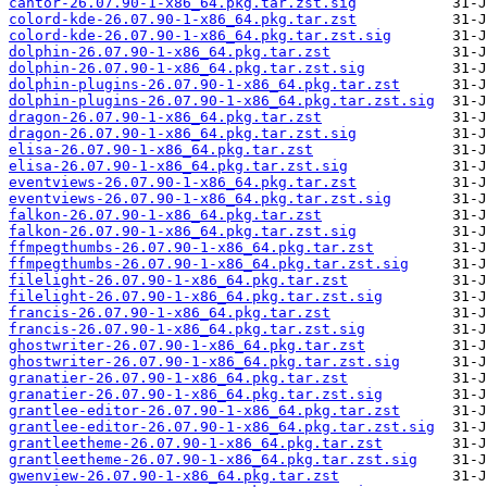
cantor-26.07.90-1-x86_64.pkg.tar.zst.sig
colord-kde-26.07.90-1-x86_64.pkg.tar.zst
colord-kde-26.07.90-1-x86_64.pkg.tar.zst.sig
dolphin-26.07.90-1-x86_64.pkg.tar.zst
dolphin-26.07.90-1-x86_64.pkg.tar.zst.sig
dolphin-plugins-26.07.90-1-x86_64.pkg.tar.zst
dolphin-plugins-26.07.90-1-x86_64.pkg.tar.zst.sig
dragon-26.07.90-1-x86_64.pkg.tar.zst
dragon-26.07.90-1-x86_64.pkg.tar.zst.sig
elisa-26.07.90-1-x86_64.pkg.tar.zst
elisa-26.07.90-1-x86_64.pkg.tar.zst.sig
eventviews-26.07.90-1-x86_64.pkg.tar.zst
eventviews-26.07.90-1-x86_64.pkg.tar.zst.sig
falkon-26.07.90-1-x86_64.pkg.tar.zst
falkon-26.07.90-1-x86_64.pkg.tar.zst.sig
ffmpegthumbs-26.07.90-1-x86_64.pkg.tar.zst
ffmpegthumbs-26.07.90-1-x86_64.pkg.tar.zst.sig
filelight-26.07.90-1-x86_64.pkg.tar.zst
filelight-26.07.90-1-x86_64.pkg.tar.zst.sig
francis-26.07.90-1-x86_64.pkg.tar.zst
francis-26.07.90-1-x86_64.pkg.tar.zst.sig
ghostwriter-26.07.90-1-x86_64.pkg.tar.zst
ghostwriter-26.07.90-1-x86_64.pkg.tar.zst.sig
granatier-26.07.90-1-x86_64.pkg.tar.zst
granatier-26.07.90-1-x86_64.pkg.tar.zst.sig
grantlee-editor-26.07.90-1-x86_64.pkg.tar.zst
grantlee-editor-26.07.90-1-x86_64.pkg.tar.zst.sig
grantleetheme-26.07.90-1-x86_64.pkg.tar.zst
grantleetheme-26.07.90-1-x86_64.pkg.tar.zst.sig
gwenview-26.07.90-1-x86_64.pkg.tar.zst