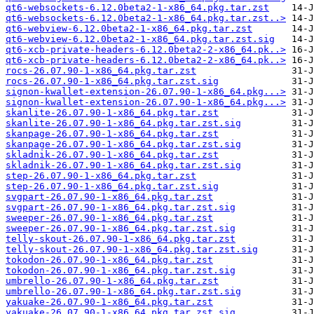
qt6-websockets-6.12.0beta2-1-x86_64.pkg.tar.zst
qt6-websockets-6.12.0beta2-1-x86_64.pkg.tar.zst..>
qt6-webview-6.12.0beta2-1-x86_64.pkg.tar.zst
qt6-webview-6.12.0beta2-1-x86_64.pkg.tar.zst.sig
qt6-xcb-private-headers-6.12.0beta2-2-x86_64.pk..>
qt6-xcb-private-headers-6.12.0beta2-2-x86_64.pk..>
rocs-26.07.90-1-x86_64.pkg.tar.zst
rocs-26.07.90-1-x86_64.pkg.tar.zst.sig
signon-kwallet-extension-26.07.90-1-x86_64.pkg...>
signon-kwallet-extension-26.07.90-1-x86_64.pkg...>
skanlite-26.07.90-1-x86_64.pkg.tar.zst
skanlite-26.07.90-1-x86_64.pkg.tar.zst.sig
skanpage-26.07.90-1-x86_64.pkg.tar.zst
skanpage-26.07.90-1-x86_64.pkg.tar.zst.sig
skladnik-26.07.90-1-x86_64.pkg.tar.zst
skladnik-26.07.90-1-x86_64.pkg.tar.zst.sig
step-26.07.90-1-x86_64.pkg.tar.zst
step-26.07.90-1-x86_64.pkg.tar.zst.sig
svgpart-26.07.90-1-x86_64.pkg.tar.zst
svgpart-26.07.90-1-x86_64.pkg.tar.zst.sig
sweeper-26.07.90-1-x86_64.pkg.tar.zst
sweeper-26.07.90-1-x86_64.pkg.tar.zst.sig
telly-skout-26.07.90-1-x86_64.pkg.tar.zst
telly-skout-26.07.90-1-x86_64.pkg.tar.zst.sig
tokodon-26.07.90-1-x86_64.pkg.tar.zst
tokodon-26.07.90-1-x86_64.pkg.tar.zst.sig
umbrello-26.07.90-1-x86_64.pkg.tar.zst
umbrello-26.07.90-1-x86_64.pkg.tar.zst.sig
yakuake-26.07.90-1-x86_64.pkg.tar.zst
yakuake-26.07.90-1-x86_64.pkg.tar.zst.sig