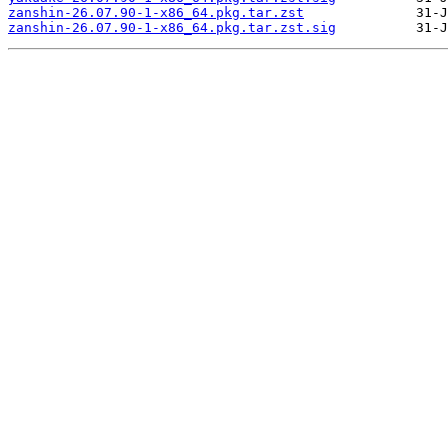
zanshin-26.07.90-1-x86_64.pkg.tar.zst
zanshin-26.07.90-1-x86_64.pkg.tar.zst.sig