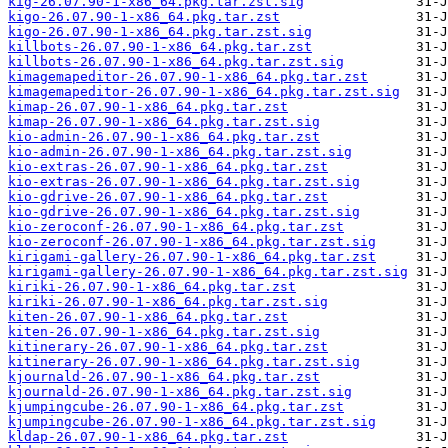
kig-26.07.90-1-x86_64.pkg.tar.zst.sig
kigo-26.07.90-1-x86_64.pkg.tar.zst
kigo-26.07.90-1-x86_64.pkg.tar.zst.sig
killbots-26.07.90-1-x86_64.pkg.tar.zst
killbots-26.07.90-1-x86_64.pkg.tar.zst.sig
kimagemapeditor-26.07.90-1-x86_64.pkg.tar.zst
kimagemapeditor-26.07.90-1-x86_64.pkg.tar.zst.sig
kimap-26.07.90-1-x86_64.pkg.tar.zst
kimap-26.07.90-1-x86_64.pkg.tar.zst.sig
kio-admin-26.07.90-1-x86_64.pkg.tar.zst
kio-admin-26.07.90-1-x86_64.pkg.tar.zst.sig
kio-extras-26.07.90-1-x86_64.pkg.tar.zst
kio-extras-26.07.90-1-x86_64.pkg.tar.zst.sig
kio-gdrive-26.07.90-1-x86_64.pkg.tar.zst
kio-gdrive-26.07.90-1-x86_64.pkg.tar.zst.sig
kio-zeroconf-26.07.90-1-x86_64.pkg.tar.zst
kio-zeroconf-26.07.90-1-x86_64.pkg.tar.zst.sig
kirigami-gallery-26.07.90-1-x86_64.pkg.tar.zst
kirigami-gallery-26.07.90-1-x86_64.pkg.tar.zst.sig
kiriki-26.07.90-1-x86_64.pkg.tar.zst
kiriki-26.07.90-1-x86_64.pkg.tar.zst.sig
kiten-26.07.90-1-x86_64.pkg.tar.zst
kiten-26.07.90-1-x86_64.pkg.tar.zst.sig
kitinerary-26.07.90-1-x86_64.pkg.tar.zst
kitinerary-26.07.90-1-x86_64.pkg.tar.zst.sig
kjournald-26.07.90-1-x86_64.pkg.tar.zst
kjournald-26.07.90-1-x86_64.pkg.tar.zst.sig
kjumpingcube-26.07.90-1-x86_64.pkg.tar.zst
kjumpingcube-26.07.90-1-x86_64.pkg.tar.zst.sig
kldap-26.07.90-1-x86_64.pkg.tar.zst