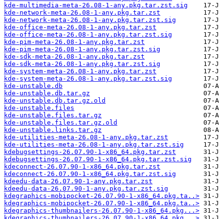
kde-multimedia-meta-26.08-1-any.pkg.tar.zst.sig
kde-network-meta-26.08-1-any.pkg.tar.zst
kde-network-meta-26.08-1-any.pkg.tar.zst.sig
kde-office-meta-26.08-1-any.pkg.tar.zst
kde-office-meta-26.08-1-any.pkg.tar.zst.sig
kde-pim-meta-26.08-1-any.pkg.tar.zst
kde-pim-meta-26.08-1-any.pkg.tar.zst.sig
kde-sdk-meta-26.08-1-any.pkg.tar.zst
kde-sdk-meta-26.08-1-any.pkg.tar.zst.sig
kde-system-meta-26.08-1-any.pkg.tar.zst
kde-system-meta-26.08-1-any.pkg.tar.zst.sig
kde-unstable.db
kde-unstable.db.tar.gz
kde-unstable.db.tar.gz.old
kde-unstable.files
kde-unstable.files.tar.gz
kde-unstable.files.tar.gz.old
kde-unstable.links.tar.gz
kde-utilities-meta-26.08-1-any.pkg.tar.zst
kde-utilities-meta-26.08-1-any.pkg.tar.zst.sig
kdebugsettings-26.07.90-1-x86_64.pkg.tar.zst
kdebugsettings-26.07.90-1-x86_64.pkg.tar.zst.sig
kdeconnect-26.07.90-1-x86_64.pkg.tar.zst
kdeconnect-26.07.90-1-x86_64.pkg.tar.zst.sig
kdeedu-data-26.07.90-1-any.pkg.tar.zst
kdeedu-data-26.07.90-1-any.pkg.tar.zst.sig
kdegraphics-mobipocket-26.07.90-1-x86_64.pkg.ta..>
kdegraphics-mobipocket-26.07.90-1-x86_64.pkg.ta..>
kdegraphics-thumbnailers-26.07.90-1-x86_64.pkg...>
kdegraphics-thumbnailers-26.07.90-1-x86_64.pkg...>