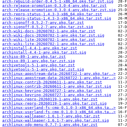
arch-rebuild-order-0.4.5-1-x86_64.pkg.tar.zst.sig
arch-release-promotion-0.3.0-4-any.pkg.tar.zst
arch-release-promotion-0.3.0-4-any.pkg.tar.zst.sig
arch-repro-status-1.4.3-3-x86_64.pkg.tar.zst
arch-repro-status-1.4.3-3-x86_64.pkg.tar.zst.sig
arch-signoff-0.5.2-7-any.pkg.tar.zst
arch-signoff-0.5.2-7-any.pkg.tar.zst.sig
arch-wiki-docs-20260702-1-any.pkg.tar.zst
arch-wiki-docs-20260702-1-any.pkg.tar.zst.sig
arch-wiki-lite-20260702-1-any.pkg.tar.zst
arch-wiki-lite-20260702-1-any.pkg.tar.zst.sig
archinstall-4.4-1-any.pkg.tar.zst
archinstall-4.4-1-any.pkg.tar.zst.sig
archiso-89-1-any.pkg.tar.zst
archiso-89-1-any.pkg.tar.zst.sig
archivetools-5-1-any.pkg.tar.zst
archivetools-5-1-any.pkg.tar.zst.sig
archlinux-appstream-data-20260722-1-any.pkg.tar..>
archlinux-appstream-data-20260722-1-any.pkg.tar..>
archlinux-contrib-20260611-1-any.pkg.tar.zst
archlinux-contrib-20260611-1-any.pkg.tar.zst.sig
archlinux-keyring-20260727-1-any.pkg.tar.zst
archlinux-keyring-20260727-1-any.pkg.tar.zst.sig
archlinux-repro-20260119-1-any.pkg.tar.zst
archlinux-repro-20260119-1-any.pkg.tar.zst.sig
archlinux-userland-fs-cmp-0.1.0-3-x86_64.pkg.ta..>
archlinux-userland-fs-cmp-0.1.0-3-x86_64.pkg.ta..>
archlinux-wallpaper-1.6.1-7-any.pkg.tar.zst
archlinux-wallpaper-1.6.1-7-any.pkg.tar.zst.sig
archlinux-xdg-menu-0.7.7-1-any.pkg.tar.zst