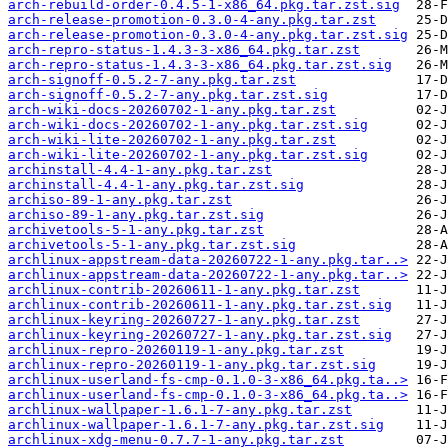
arch-rebuild-order-0.4.5-1-x86_64.pkg.tar.zst.sig
arch-release-promotion-0.3.0-4-any.pkg.tar.zst
arch-release-promotion-0.3.0-4-any.pkg.tar.zst.sig
arch-repro-status-1.4.3-3-x86_64.pkg.tar.zst
arch-repro-status-1.4.3-3-x86_64.pkg.tar.zst.sig
arch-signoff-0.5.2-7-any.pkg.tar.zst
arch-signoff-0.5.2-7-any.pkg.tar.zst.sig
arch-wiki-docs-20260702-1-any.pkg.tar.zst
arch-wiki-docs-20260702-1-any.pkg.tar.zst.sig
arch-wiki-lite-20260702-1-any.pkg.tar.zst
arch-wiki-lite-20260702-1-any.pkg.tar.zst.sig
archinstall-4.4-1-any.pkg.tar.zst
archinstall-4.4-1-any.pkg.tar.zst.sig
archiso-89-1-any.pkg.tar.zst
archiso-89-1-any.pkg.tar.zst.sig
archivetools-5-1-any.pkg.tar.zst
archivetools-5-1-any.pkg.tar.zst.sig
archlinux-appstream-data-20260722-1-any.pkg.tar..>
archlinux-appstream-data-20260722-1-any.pkg.tar..>
archlinux-contrib-20260611-1-any.pkg.tar.zst
archlinux-contrib-20260611-1-any.pkg.tar.zst.sig
archlinux-keyring-20260727-1-any.pkg.tar.zst
archlinux-keyring-20260727-1-any.pkg.tar.zst.sig
archlinux-repro-20260119-1-any.pkg.tar.zst
archlinux-repro-20260119-1-any.pkg.tar.zst.sig
archlinux-userland-fs-cmp-0.1.0-3-x86_64.pkg.ta..>
archlinux-userland-fs-cmp-0.1.0-3-x86_64.pkg.ta..>
archlinux-wallpaper-1.6.1-7-any.pkg.tar.zst
archlinux-wallpaper-1.6.1-7-any.pkg.tar.zst.sig
archlinux-xdg-menu-0.7.7-1-any.pkg.tar.zst